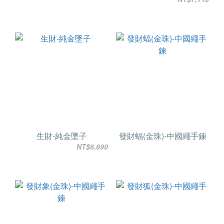
生財-純金墜子
發財蝠(金珠)-中國繩手鍊
NT$6,690