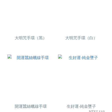
大明咒手環（黑）
大明咒手環（白）
開運蠶絲蠟線手環
生好運-純金墜子
NT$7,110