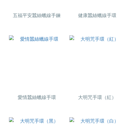
五福平安蠶絲蠟線手鍊
健康蠶絲蠟線手環
愛情蠶絲蠟線手環
大明咒手環（紅）