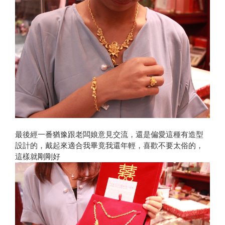
最後經一番猶豫跟老闆娘意見交流，還是偏愛這種有造型
設計的，戴起來適合我畢竟我還年輕，喜歡不要太俗的，
這樣就剛剛好