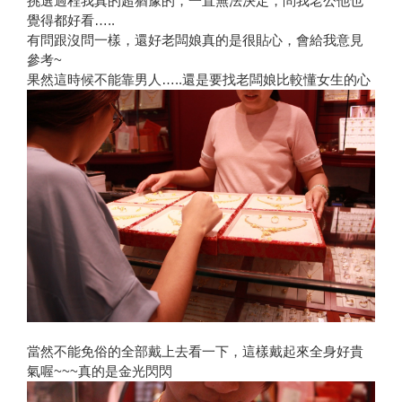
挑選過程我真的超猶豫的，一直無法決定，問我老公他也
覺得都好看…..
有問跟沒問一樣，還好老闆娘真的是很貼心，會給我意見
參考~
果然這時候不能靠男人…..還是要找老闆娘比較懂女生的心
當然不能免俗的全部戴上去看一下，這樣戴起來全身好貴
氣喔~~~真的是金光閃閃