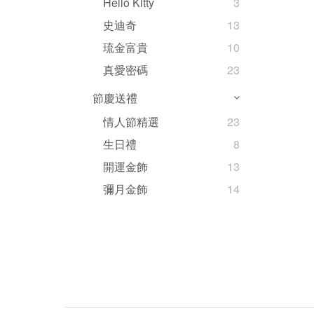
Hello Kitty
3
史迪奇
13
琉金富貴
10
真愛密碼
23
節慶送禮
情人節精選
23
生日禮
8
開運金飾
13
彌月金飾
14