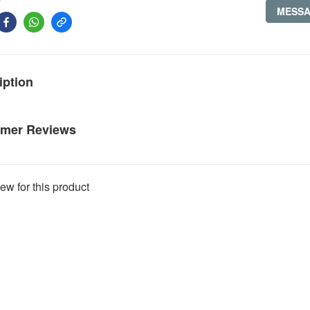
MESS
iption
mer Reviews
ew for this product