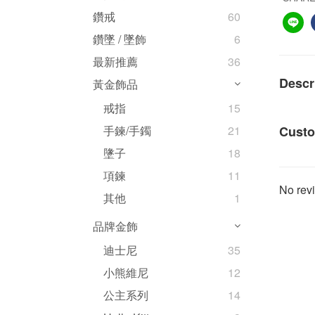
鑽戒
60
鑽墜 / 墜飾
6
最新推薦
36
Descr
黃金飾品
戒指
15
Custo
手鍊/手鐲
21
墬子
18
項鍊
11
No revi
其他
1
品牌金飾
迪士尼
35
小熊維尼
12
公主系列
14