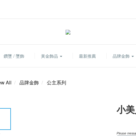
鑽墜 / 墜飾
黃金飾品
最新推薦
品牌金飾
ew All
品牌金飾
公主系列
小美
Please messag
E