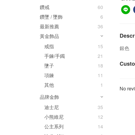
鑽戒
60
鑽墜 / 墜飾
6
最新推薦
36
Descr
黃金飾品
戒指
15
銀色
手鍊/手鐲
21
Custo
墬子
18
項鍊
11
其他
1
No revi
品牌金飾
迪士尼
35
小熊維尼
12
公主系列
14