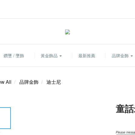
鑽墜 / 墜飾
黃金飾品
最新推薦
品牌金飾
ew All
品牌金飾
迪士尼
童話
Please messag
E