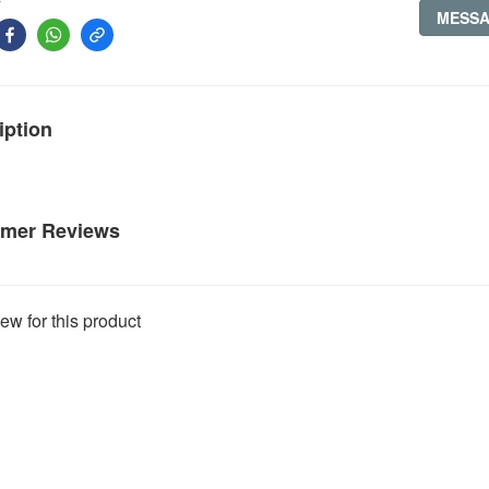
MESS
iption
mer Reviews
ew for this product