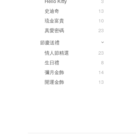
Hello Kitty
3
史迪奇
13
琉金富貴
10
真愛密碼
23
節慶送禮
情人節精選
23
生日禮
8
彌月金飾
14
開運金飾
13