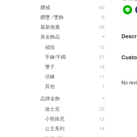
鑽戒
60
鑽墜 / 墜飾
6
最新推薦
36
Descr
黃金飾品
戒指
15
Custo
手鍊/手鐲
21
墬子
18
項鍊
11
No revi
其他
1
品牌金飾
迪士尼
35
小熊維尼
12
公主系列
14