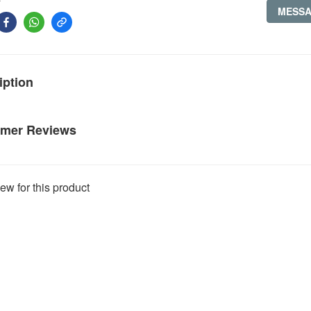
MESS
iption
mer Reviews
ew for this product