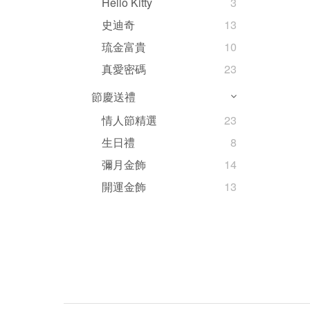
Hello Kitty
3
史迪奇
13
琉金富貴
10
真愛密碼
23
節慶送禮
情人節精選
23
生日禮
8
彌月金飾
14
開運金飾
13