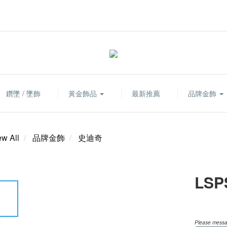
鑽墜 / 墜飾
黃金飾品
最新推薦
品牌金飾
ew All
品牌金飾
史迪奇
LSP
Please messag
E