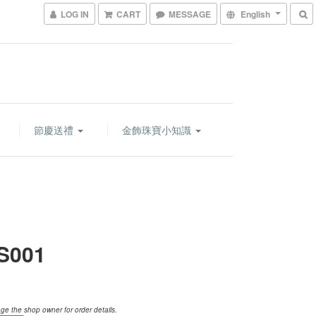
LOG IN
CART
MESSAGE
English
節慶送禮
金飾珠寶小知識
S001
e the shop owner for order details.