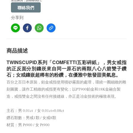
若想購買，請聯絡我們。
聯絡我們
分享到
商品描述
TWINSCUPID系列「COMFETTI五彩碎紙」，男女戒指
的正反面分別鑲崁來自同一原石的兩顆八心八箭雙子鑽
石；女戒鑲嵌超稀有的粉鑽，在優雅中散發甜美氣息。
百分之百日本原裝，鉑金戒指使用噴砂霧面的處理，環繞一圈細緻的雕
刻圖騰，讓作工精緻的戒指更有變化；以PT900鉑金和18K金融合製
造，戒指雙金之間沒有任何接縫線，亦正是冶金技術的極致表現。
主石：男 0.01ct / 女 0.01ct+0.08ct
鑽石顆數：男戒1顆 / 女戒8顆
材質：男 Pt900 / 女 Pt900