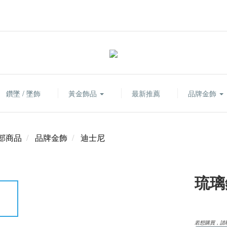
鑽墜 / 墜飾
黃金飾品
最新推薦
品牌金飾
部商品
品牌金飾
迪士尼
琉璃
若想購買，請