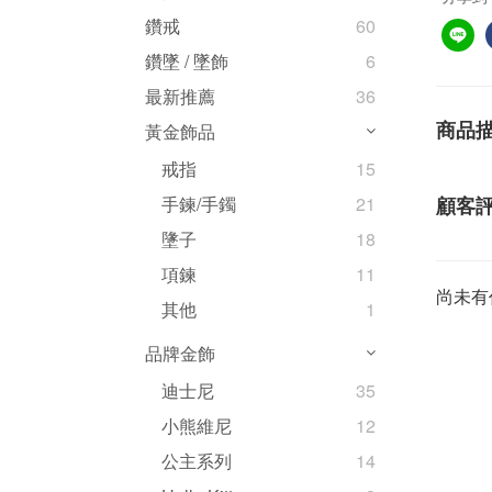
鑽戒
60
鑽墜 / 墜飾
6
最新推薦
36
商品
黃金飾品
戒指
15
顧客
手鍊/手鐲
21
墬子
18
項鍊
11
尚未有
其他
1
品牌金飾
迪士尼
35
小熊維尼
12
公主系列
14