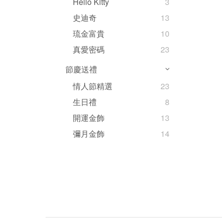
Hello Kitty
3
史迪奇
13
琉金富貴
10
真愛密碼
23
節慶送禮
情人節精選
23
生日禮
8
開運金飾
13
彌月金飾
14