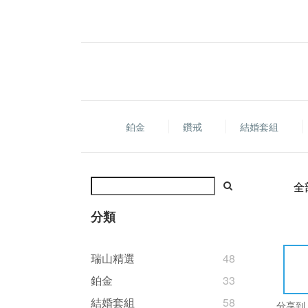
鉑金
鑽戒
結婚套組
全
分類
瑞山精選
48
鉑金
33
結婚套組
58
分享到