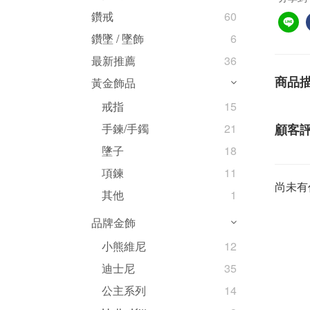
鑽戒
60
鑽墜 / 墜飾
6
最新推薦
36
商品
黃金飾品
戒指
15
顧客
手鍊/手鐲
21
墬子
18
項鍊
11
尚未有
其他
1
品牌金飾
小熊維尼
12
迪士尼
35
公主系列
14