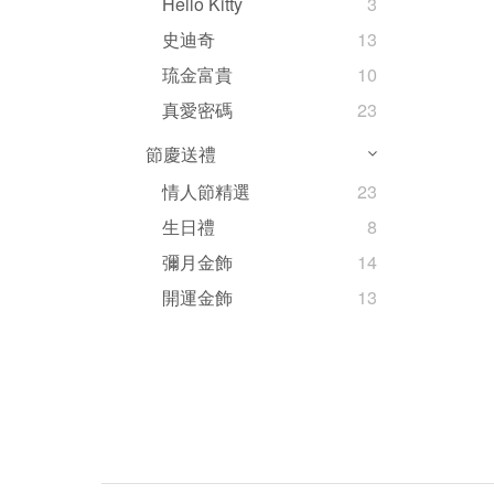
Hello Kitty
3
史迪奇
13
琉金富貴
10
真愛密碼
23
節慶送禮
情人節精選
23
生日禮
8
彌月金飾
14
開運金飾
13