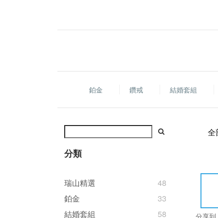
鉑金
鑽戒
結婚套組
全
分類
瑞山精選
48
鉑金
33
結婚套組
58
分享到