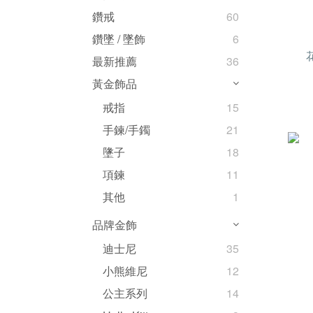
鑽戒
60
鑽墜 / 墜飾
6
最新推薦
36
黃金飾品
戒指
15
手鍊/手鐲
21
墬子
18
項鍊
11
其他
1
品牌金飾
迪士尼
35
小熊維尼
12
公主系列
14