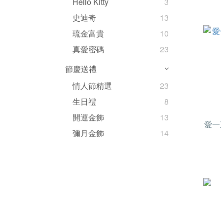
Hello Kitty
3
史迪奇
13
琉金富貴
10
真愛密碼
23
節慶送禮
情人節精選
23
生日禮
8
開運金飾
13
愛一
彌月金飾
14