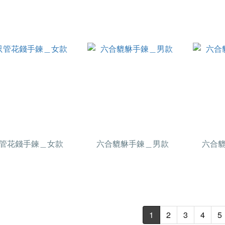
管花錢手鍊＿女款
六合貔貅手鍊＿男款
六合
1
2
3
4
5