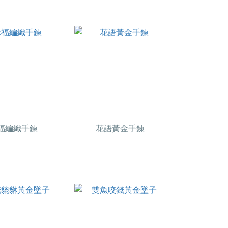
福編織手鍊
花語黃金手鍊