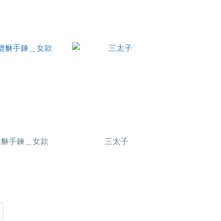
貔貅手鍊＿女款
三太子