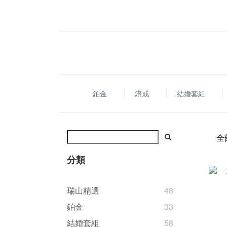
鉑金
鑽戒
結婚套組
全
分類
瑞山精選
48
鉑金
33
結婚套組
58