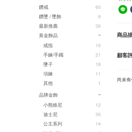
鑽戒
60
鑽墜 / 墜飾
6
最新推薦
36
商品
黃金飾品
戒指
15
顧客
手鍊/手鐲
21
墬子
18
項鍊
11
尚未有
其他
1
品牌金飾
小熊維尼
12
迪士尼
35
公主系列
14