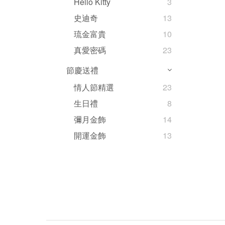
Hello Kitty
3
史迪奇
13
琉金富貴
10
真愛密碼
23
節慶送禮
情人節精選
23
生日禮
8
彌月金飾
14
開運金飾
13