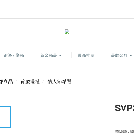
鑽墜 / 墜飾
黃金飾品
最新推薦
品牌金飾
部商品
節慶送禮
情人節精選
SVP
若想購買，請