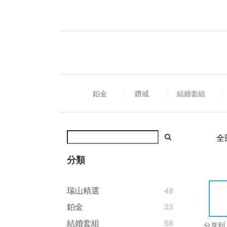
鉑金
鑽戒
結婚套組
全
分類
瑞山精選
48
鉑金
33
結婚套組
58
分享到