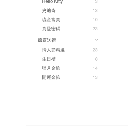
Hello Kitty
3
史迪奇
13
琉金富貴
10
真愛密碼
23
節慶送禮
情人節精選
23
生日禮
8
彌月金飾
14
開運金飾
13