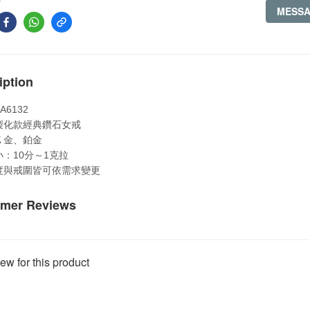
MESS
iption
A6132
製化款經典鑽石女戒
Ｋ金、鉑金
小：
分～
克拉
10
1
度與戒圍皆可依需求變更
mer Reviews
ew for this product