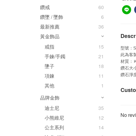
鑽戒
60
鑽墜 / 墜飾
6
最新推薦
36
Descr
黃金飾品
戒指
15
S
型號：
此為客
手鍊/手鐲
21
材質：
墬子
18
鑽石大
鑽石淨
項鍊
11
其他
1
Custo
品牌金飾
迪士尼
35
No revi
小熊維尼
12
公主系列
14