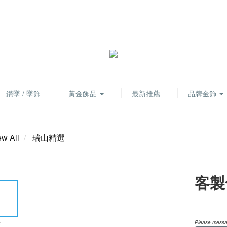
鑽墜 / 墜飾
黃金飾品
最新推薦
品牌金飾
ew All
瑞山精選
客製
Please messag
E