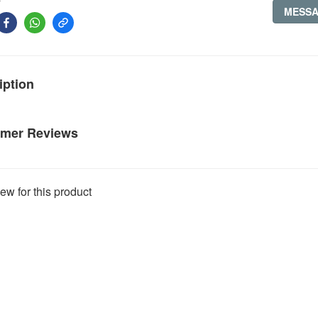
MESS
iption
mer Reviews
ew for this product