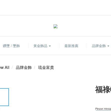
鑽墜 / 墜飾
黃金飾品
最新推薦
品牌金飾
ew All
品牌金飾
琉金富貴
福祿
Please messag
E