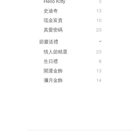
Hello Kitty
3
史迪奇
13
琉金富貴
10
真愛密碼
23
節慶送禮
情人節精選
23
生日禮
8
開運金飾
13
彌月金飾
14