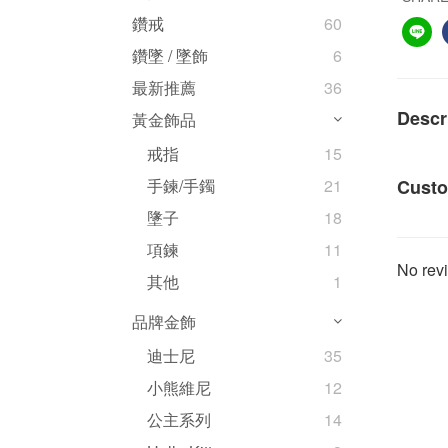
鑽戒
60
鑽墜 / 墜飾
6
最新推薦
36
Descr
黃金飾品
戒指
15
Custo
手鍊/手鐲
21
墬子
18
項鍊
11
No revi
其他
1
品牌金飾
迪士尼
35
小熊維尼
12
公主系列
14