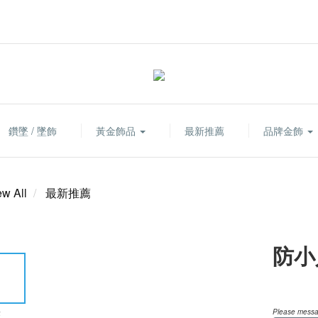
鑽墜 / 墜飾
黃金飾品
最新推薦
品牌金飾
ew All
最新推薦
防小
Please messag
E