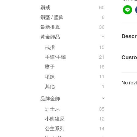
鑽戒
60
鑽墜 / 墜飾
6
最新推薦
36
Descr
黃金飾品
戒指
15
Custo
手鍊/手鐲
21
墬子
18
項鍊
11
No revi
其他
1
品牌金飾
迪士尼
35
小熊維尼
12
公主系列
14