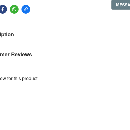
MESS
iption
mer Reviews
ew for this product