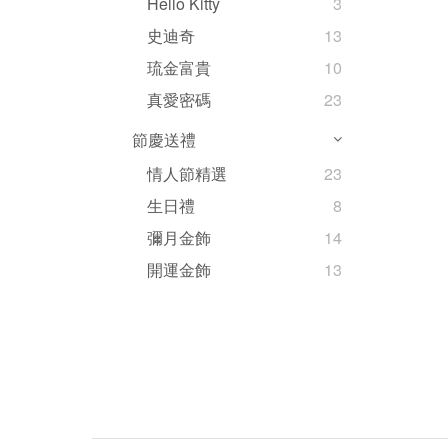
Hello Kitty
3
史迪奇
13
琉金富貴
10
真愛密碼
23
節慶送禮
情人節精選
23
生日禮
8
彌月金飾
14
開運金飾
13