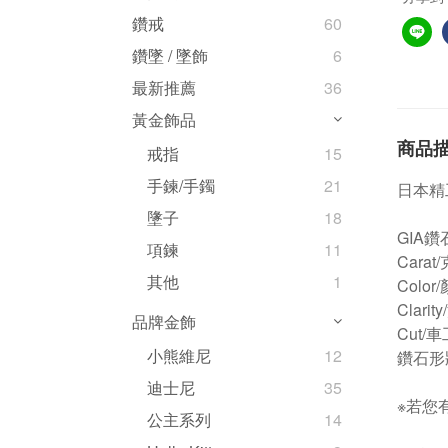
鑽戒
60
鑽墜 / 墜飾
6
最新推薦
36
黃金飾品
商品
戒指
15
手鍊/手鐲
21
日本精
墬子
18
GIA鑽
項鍊
11
Carat/
其他
1
Colo
Clari
品牌金飾
Cut/
小熊維尼
12
鑽石形
迪士尼
35
※若您
公主系列
14