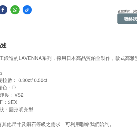
若想購買，請
聯絡我
描述
工鍛造的LAVENNA系列，採用日本高品質鉑金製作，款式高
石
克拉數： 0.30ct/ 0.50ct
r/顏色：D
ty/淨度：VS2
車工：3EX
狀：圓形明亮型
有其他尺寸及鑽石等級之需求，可利用聯絡我們洽詢。