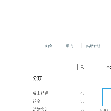
鉑金
鑽戒
結婚套組
全
分類
瑞山精選
48
鉑金
33
結婚套組
58
分享到