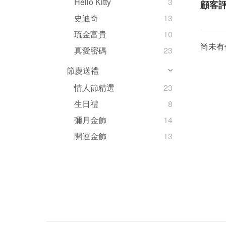
Hello Kitty
3
顧客
史迪奇
13
琉金富貴
10
尚未有
真愛密碼
23
節慶送禮
情人節精選
23
生日禮
8
彌月金飾
14
開運金飾
13