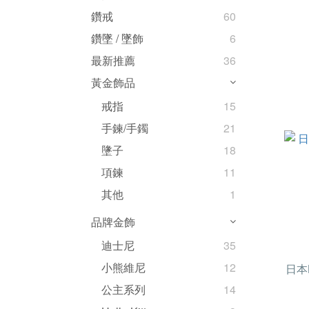
鑽戒
60
鑽墜 / 墜飾
6
最新推薦
36
黃金飾品
戒指
15
手鍊/手鐲
21
墬子
18
項鍊
11
其他
1
品牌金飾
迪士尼
35
小熊維尼
12
日本
公主系列
14