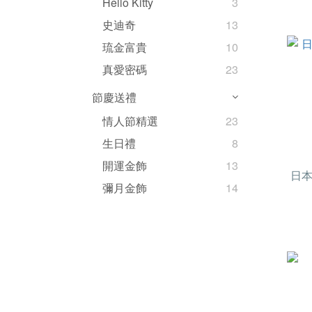
Hello Kitty
3
史迪奇
13
琉金富貴
10
真愛密碼
23
節慶送禮
情人節精選
23
生日禮
8
開運金飾
13
日本
彌月金飾
14