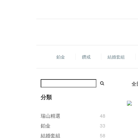
鉑金
鑽戒
結婚套組
全
分類
瑞山精選
48
鉑金
33
結婚套組
58