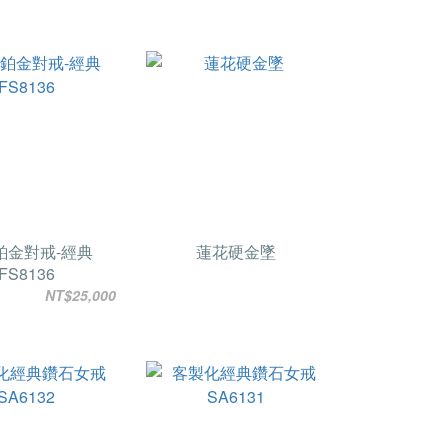
鉑金對戒-經典
蓮花硬金墜
FS8136
NT$25,000