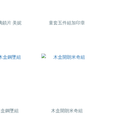
璃鎖片 美妮
童套五件組加印章
木盒鋼墜組
木盒開朗米奇組