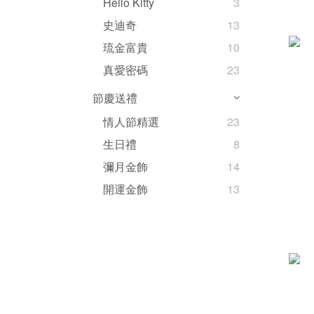
Hello Kitty
3
史迪奇
13
琉金富貴
10
真愛密碼
23
節慶送禮
情人節精選
23
生日禮
8
彌月金飾
14
開運金飾
13