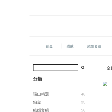
鉑金
鑽戒
結婚套組
全
分類
瑞山精選
48
鉑金
33
結婚套組
58