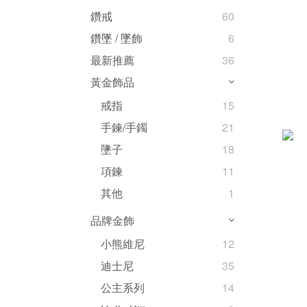
鑽戒
60
鑽墜 / 墜飾
6
最新推薦
36
黃金飾品
戒指
15
手鍊/手鐲
21
墬子
18
項鍊
11
其他
1
品牌金飾
小熊維尼
12
迪士尼
35
公主系列
14