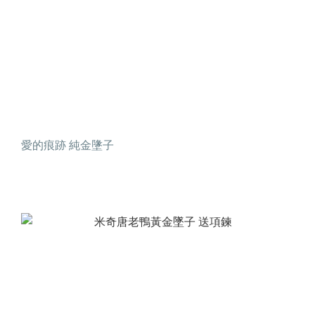
愛的痕跡 純金墬子