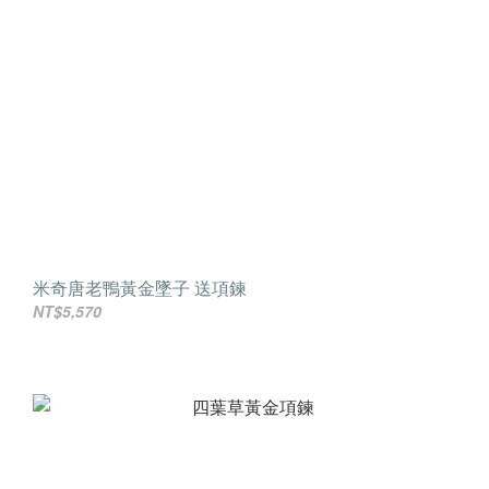
米奇唐老鴨黃金墜子 送項鍊
NT$5,570